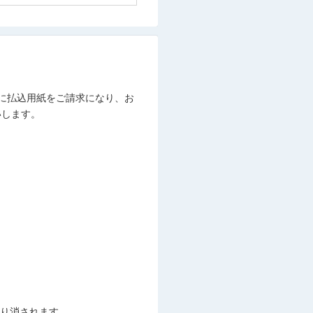
でに払込用紙をご請求になり、お
いします。
り消されます。