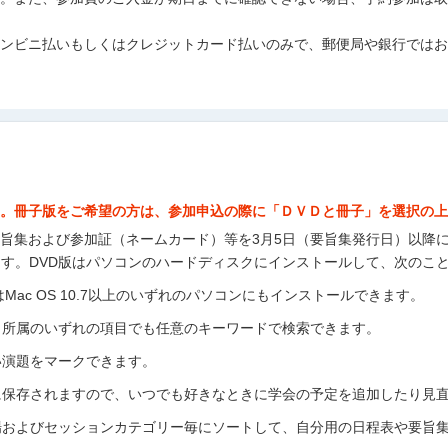
ンビニ払いもしくはクレジットカード払いのみで、郵便局や銀行ではお
す。冊子版をご希望の方は、参加申込の際に「ＤＶＤと冊子」を選択の上
旨集および参加証（ネームカード）等を3月5日（要旨集発行日）以降
ます。DVD版はパソコンのハードディスクにインストールして、次のこ
10 またはMac OS 10.7以上のいずれのパソコンにもインストールできます。
、所属のいずれの項目でも任意のキーワードで検索できます。
い演題をマークできます。
に保存されますので、いつでも好きなときに学会の予定を追加したり見
場およびセッションカテゴリー毎にソートして、自分用の日程表や要旨