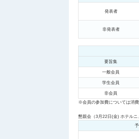
発表者
非発表者
要旨集
一般会員
学生会員
非会員
※会員の参加費については消費
懇親会（3月22日(金) ホテル
予