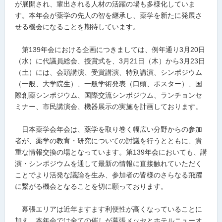
が展開され、輩出される人材の活躍の場も多様化していま
す。本年会が薬学の先人の智を継承し、薬学を新たに発展さ
せる機会になることを期待しています。
第139年会における企画につきましては、例年通り3月20日
（水）に代議員総会、授賞式を、3月21日（木）から3月23日
（土）には、会頭講演、受賞講演、特別講演、シンポジウム
（一般、大学院生）、一般学術発表（口頭、ポスター）、国
際創薬シンポジウム、国際交流シンポジウム、ランチョンセ
ミナー、市民講演会、機器展示の実施を計画しております。
日本薬学会年会は、薬学を取り巻く幅広い分野からの参加
者が、薬学の教育・研究についての討議を行うとともに、貴
重な情報交換の場となっています。第139年会においても、講
演・シンポジウムを通して最新の情報に直接触れていただく
ことでより活発な議論を生み、参加者の皆様のさらなる飛躍
に繋がる機会となることを切に願っております。
幕張エリアは近年ますます利便性が高くなっていることに
加え、本年会では全ての催しが幕張メッセとホテルニューオ